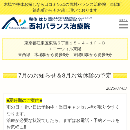
木場で整体お探しなら口コミNo.1の西村バランス治療院：東陽町、
錦糸町からもお越し頂いております
東京都江東区東陽５丁目１５－４－１Ｆ－Ｂ
エコーウィル東陽
東西線 木場駅から徒歩6分 東陽町駅から徒歩9分
7月のお知らせ＆8月お盆休診の予定
2025/07/03
■夏時期のご案内■
雨の日・暑い日は予約枠・当日キャンセル枠が取りやすく
なります。
治療が必要な状況でしたら、まずはお電話・予約メールを
お気軽に!!