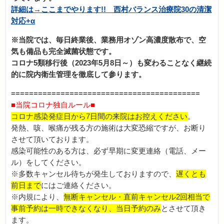
詳細は→ここまでやります!! 西村バランス治療院30の清潔
対応+α
※当院では、毎日終業後、業務用オゾン高濃度散布で、空
気も備品も完全滅菌状態です。
コロナ5類移行後（2023年5月8日～）も変わることなく継続
的に院内衛生管理を徹底して参ります。
==========================================
■当院コロナ独自ルール■
コロナ感染発症日から7日間の来院はお控えください
。
発熱、咳、喉痛が残る方の施術は大変恐縮ですが、お断り
させて頂いております。
感染可能性のある方は、必ず早期に変更連絡（電話、メー
ル）をしてください。
※多数キャンセル待ちが発生しておりますので、
遅くとも
前日まで
にはご連絡ください。
※内規により、
無断キャンセル・直前キャンセル2回相当で
事前予約は一時できなくなり、当日予約のみ
とさせて頂き
ます。