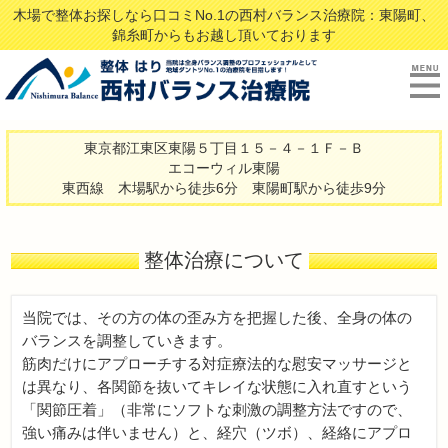
木場で整体お探しなら口コミNo.1の西村バランス治療院：東陽町、
錦糸町からもお越し頂いております
東京都江東区東陽５丁目１５－４－１Ｆ－Ｂ
エコーウィル東陽
東西線 木場駅から徒歩6分 東陽町駅から徒歩9分
整体治療について
当院では、その方の体の歪み方を把握した後、全身の体の
バランスを調整していきます。
筋肉だけにアプローチする対症療法的な慰安マッサージと
は異なり、各関節を抜いてキレイな状態に入れ直すという
「関節圧着」（非常にソフトな刺激の調整方法ですので、
強い痛みは伴いません）と、経穴（ツボ）、経絡にアプロ