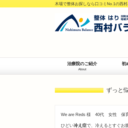
木場で整体お探しなら口コミNo.1の西
治療院のご紹介
初
About
ずっと
We are Reds 様 40代 女性 
ひどい
冷え症
で、冷えるとすぐお