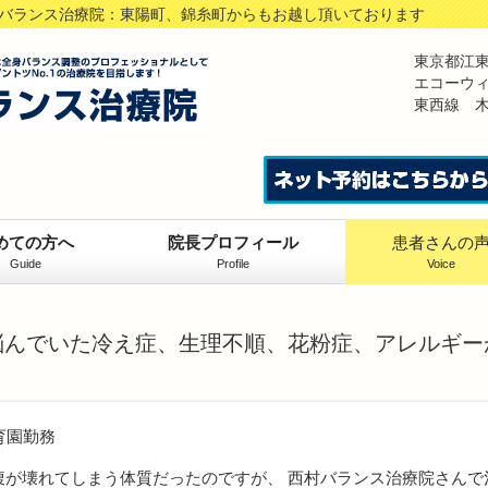
村バランス治療院：東陽町、錦糸町からもお越し頂いております
東京都江
エコーウ
東西線 木
めての方へ
院長プロフィール
患者さんの
Guide
Profile
Voice
悩んでいた冷え症、生理不順、花粉症、アレルギー
保育園勤務
腹が壊れてしまう体質だったのですが、 西村バランス治療院さんで