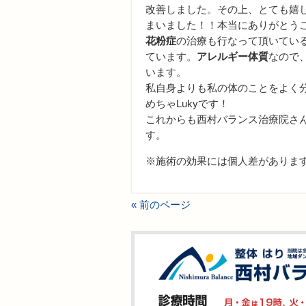
改善しました。その上、とても嬉
まいました！！本当にありがとう
花粉症
の治療も行なって頂いてい
ています。
アレルギー体質
なので
います。
私自身よりも私の体のことをよく
めちゃLukyです！
これからも西村バランス治療院さ
す。
※施術の効果には個人差がありま
« 前のページ