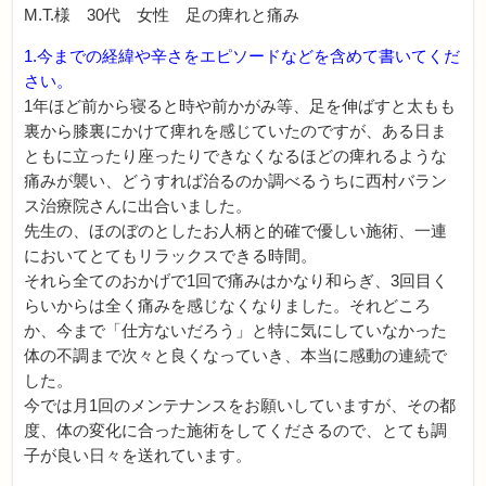
M.T.様 30代 女性 足の痺れと痛み
1.今までの経緯や辛さをエピソードなどを含めて書いてくだ
さい。
1年ほど前から寝ると時や前かがみ等、足を伸ばすと太もも
裏から膝裏にかけて痺れを感じていたのですが、ある日ま
ともに立ったり座ったりできなくなるほどの痺れるような
痛みが襲い、どうすれば治るのか調べるうちに西村バラン
ス治療院さんに出合いました。
先生の、ほのぼのとしたお人柄と的確で優しい施術、一連
においてとてもリラックスできる時間。
それら全てのおかげで1回で痛みはかなり和らぎ、3回目く
らいからは全く痛みを感じなくなりました。それどころ
か、今まで「仕方ないだろう」と特に気にしていなかった
体の不調まで次々と良くなっていき、本当に感動の連続で
した。
今では月1回のメンテナンスをお願いしていますが、その都
度、体の変化に合った施術をしてくださるので、とても調
子が良い日々を送れています。