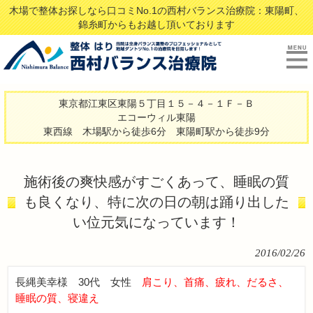
木場で整体お探しなら口コミNo.1の西村バランス治療院：東陽町、
錦糸町からもお越し頂いております
東京都江東区東陽５丁目１５－４－１Ｆ－Ｂ
エコーウィル東陽
東西線 木場駅から徒歩6分 東陽町駅から徒歩9分
施術後の爽快感がすごくあって、睡眠の質
も良くなり、特に次の日の朝は踊り出した
い位元気になっています！
2016/02/26
長縄美幸様 30代 女性
肩こり、首痛、疲れ、だるさ、
睡眠の質、寝違え