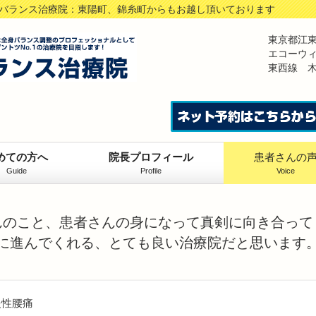
村バランス治療院：東陽町、錦糸町からもお越し頂いております
東京都江
エコーウ
東西線 木
めての方へ
院長プロフィール
患者さんの
Guide
Profile
Voice
んのこと、患者さんの身になって真剣に向き合って
に進んでくれる、とても良い治療院だと思います
慢性腰痛