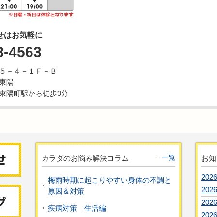
せはお気軽に
8-4563
５－４－１Ｆ－Ｂ
東陽
東陽町駅から徒歩9分
一覧
カラダのお悩み解決コラム
お知
2026
梅雨時期に起こりやすい身体の不調と
2026
原因＆対策
2026
疾病対策 生活編
2026