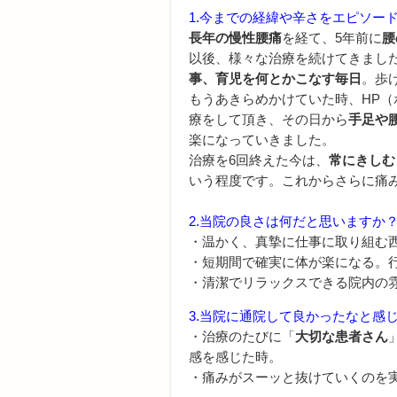
1.今までの経緯や辛さをエピソー
長年の慢性腰痛
を経て、5年前に
腰
以後、様々な治療を続けてきまし
事、育児を何とかこなす毎日
。歩
もうあきらめかけていた時、HP
療をして頂き、その日から
手足や
楽になっていきました。
治療を6回終えた今は、
常にきしむ
いう程度です。これからさらに痛
2.当院の良さは何だと思いますか
・温かく、真摯に仕事に取り組む
・短期間で確実に体が楽になる。
・清潔でリラックスできる院内の
3.当院に通院して良かったなと感
・治療のたびに「
大切な患者さん
感を感じた時。
・痛みがスーッと抜けていくのを