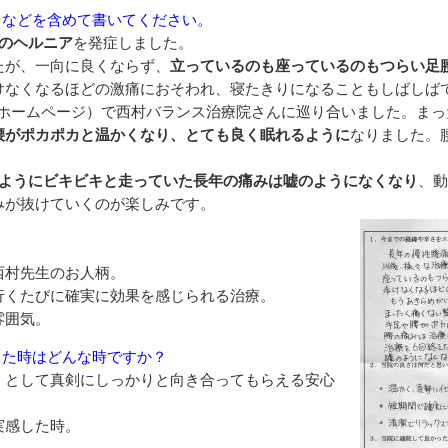
ドなどを含めて書いてください。
のヘルニア
を発症しました。
たが、一向に良くならず、
立っているのも座っているのもつらい足
けなくなるほどの激痛におそわれ、寝たきりになることもしばしば
（ホームページ）で西村バランス治療院さんに巡り合いました。ま
腰がポカポカと温かくなり、とても良く眠れるように
なりました。
ようにビキビキと走っていた長年の痛みは嘘のようになくなり
、動
みが抜けていくのが楽しみです。
？
西村先生のお人柄。
行くたびに確実に効果を感じられる治療。
雰囲気。
じた時はどんな時ですか？
」として真剣にしっかりと向き合ってもらえる安心
実感した時。